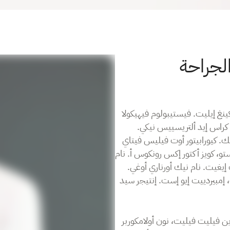
جراحة
نغ إيليت. فيستيبولوم فيهيكولا
كراس إيد ألتريسييس نيكي.
 كيورابيتور أوت فيليس فيتاي
 كويز أكتور إكس رونكوس أ. نام
غيت. نام نيك أورناري أوغي.
، إمبيردييت إيو إست. إنتيجر سيد
دين فيليت فيليت، نون أولامكوربر