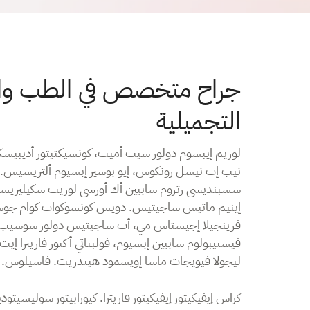
جراح متخصص في الطب وال
التجميلية
لوريم إيبسوم دولور سيت أميت، كونسيكتيتور أديبيسكي
نيب إت نيسل رونكوس، إيو بوسير إبسيوم ألتريسيس. 
سسبنديسي رتروم سابيين أك أورسي لوريت سكيليريسك.
إينيم ماتيس ساجيتيس. دويس كونسوكوات كوام جوستو،
فرينجيلا إجيستاس مي، أت ساجيتيس دولور سوسيب إي
فيستيبولوم سابيين إبسيوم، فولبتاتي أكتور فاريترا إيت
ليجولا فيويجات ماسا إويسمود هيندريت. فاسيلوس.
كراس إيفيكيتور إيفيكيتور فاريترا. كيورابيتور سوليسيتو