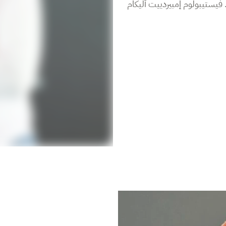
فيستيبولوم إمبيردييت أليكام