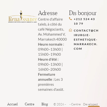
Adresse
Dis bonjour
Centre d'affaire
+212 524 43
10 79
taleb, à côté du
café Négociants,
CONTACT@CH
Av. Mohammed V,
IRURGIE-
Marrakech 40000
ESTHETIQUE-
Heure normale :
MARRAKECH.
COM
09h00–13h00 |
15h00–19h00
Heure d'été :
09h00–13h00 |
16h00–20h00
Fermeture
annuelle :
Les 3
premières
semaines d'août.
Accueil
Centre
Blog
© 2026 -
- Centre
Developed