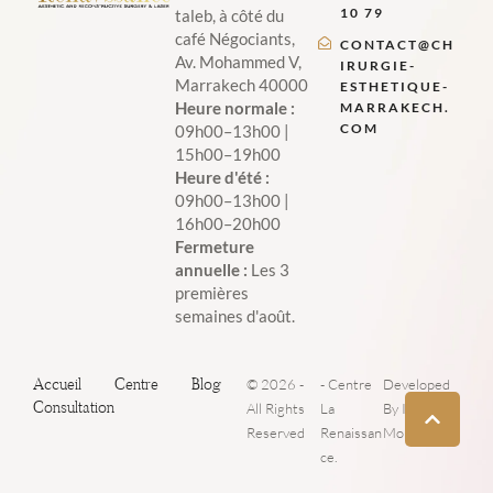
10 79
taleb, à côté du
café Négociants,
CONTACT@CH
Av. Mohammed V,
IRURGIE-
Marrakech 40000
ESTHETIQUE-
Heure normale :
MARRAKECH.
COM
09h00–13h00 |
15h00–19h00
Heure d'été :
09h00–13h00 |
16h00–20h00
Fermeture
annuelle :
Les 3
premières
semaines d'août.
Accueil
Centre
Blog
© 2026 -
- Centre
Developed
Consultation
All Rights
La
By Iboost
Reserved
Renaissan
Morocco
ce.