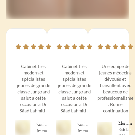
Cabinet trés
Cabinet trés
Une équipe de
modern et
modern et
jeunes médecins
spécialistes
spécialistes
dévoués et
jeunes de grande
jeunes de grande
travaillent avec
classe , un grand
classe , un grand
beaucoup de
salut a cette
salut a cette
professionnalisme
occasion a Dr
occasion a Dr
. Bonne
Sâad Lahmiti !
Sâad Lahmiti !
continuation
Meriam
Zouhair
Zouhair
Rabitat
Jouraai
Jouraai