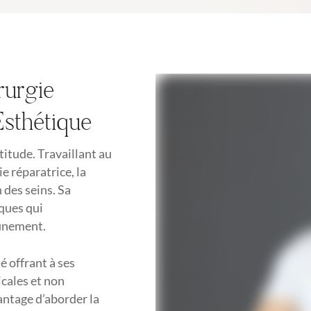
rurgie
Esthétique
itude. Travaillant au
ie réparatrice, la
 des seins. Sa
iques qui
finement.
é offrant à ses
cales et non
antage d’aborder la